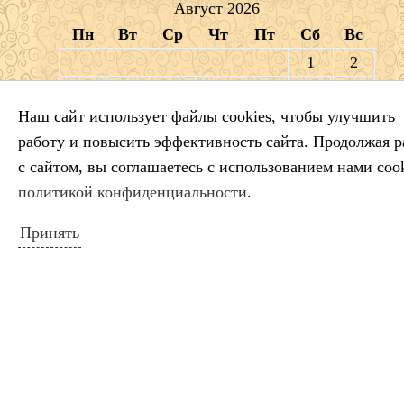
Август 2026
Пн
Вт
Ср
Чт
Пт
Сб
Вс
1
2
3
4
5
6
7
8
9
Наш сайт использует файлы cookies, чтобы улучшить
10
11
12
13
14
15
16
работу и повысить эффективность сайта. Продолжая р
17
18
19
20
21
22
23
с сайтом, вы соглашаетесь с использованием нами cook
24
25
26
27
28
29
30
политикой конфиденциальности
.
31
« Июл
Принять
ПОИСК ПО САЙТУ
Искать: