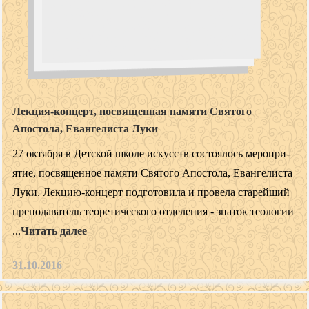
Лекция-концерт, посвященная памяти Святого
Апостола, Евангелиста Луки
27 ок­тября в Дет­ской шко­ле ис­кусств сос­то­ялось ме­роп­ри­
ятие, пос­вя­щен­ное па­мяти Свя­того Апос­то­ла, Еван­ге­лис­та
Лу­ки. Лек­цию-кон­церт под­го­тови­ла и про­вела ста­рей­ший
пре­пода­ватель те­оре­тичес­ко­го от­де­ления - зна­ток те­оло­гии
...
Читать далее
31.10.2016