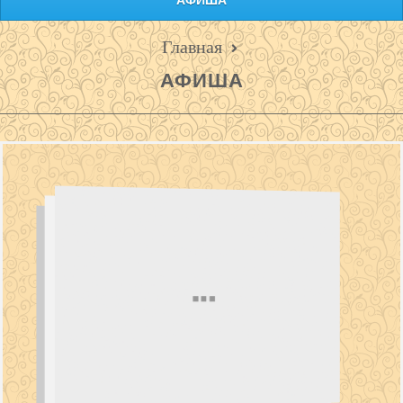
АФИША
Главная
АФИША