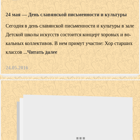
24 мая — День славянской письменности и культуры
Се­год­ня в день сла­вян­ской пись­мен­ности и куль­ту­ры в за­ле
Дет­ской шко­лы ис­кусств сос­то­ит­ся кон­церт хо­ровых и во­
каль­ных кол­лекти­вов. В нем при­мут учас­тие: Хор стар­ших
клас­сов ...
Читать далее
24.05.2016