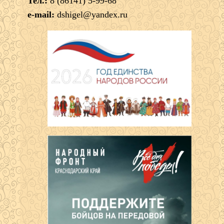
Тел.:
8 (86141) 5-99-68
e-mail:
dshigel@yandex.ru