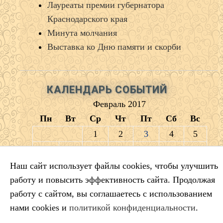
Лауреаты премии губернатора
Краснодарского края
Минута молчания
Выставка ко Дню памяти и скорби
КАЛЕНДАРЬ СОБЫТИЙ
Февраль 2017
Пн
Вт
Ср
Чт
Пт
Сб
Вс
1
2
3
4
5
6
7
8
9
10
11
12
13
14
15
16
17
18
19
Наш сайт использует файлы cookies, чтобы улучшить
работу и повысить эффективность сайта. Продолжая
20
21
22
23
24
25
26
работу с сайтом, вы соглашаетесь с использованием
27
28
нами cookies и
политикой конфиденциальности
.
« Янв
Мар »