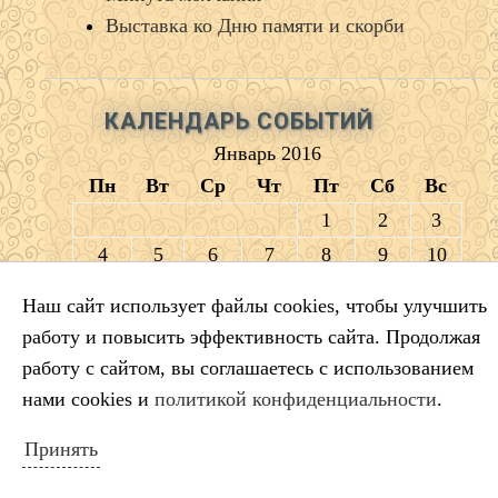
Выставка ко Дню памяти и скорби
КАЛЕНДАРЬ СОБЫТИЙ
Январь 2016
Пн
Вт
Ср
Чт
Пт
Сб
Вс
1
2
3
4
5
6
7
8
9
10
11
12
13
14
15
16
17
Наш сайт использует файлы cookies, чтобы улучшить
18
19
20
21
22
23
24
работу и повысить эффективность сайта. Продолжая
25
26
27
28
29
30
31
работу с сайтом, вы соглашаетесь с использованием
« Дек
Апр »
нами cookies и
политикой конфиденциальности
.
Принять
ПОИСК ПО САЙТУ