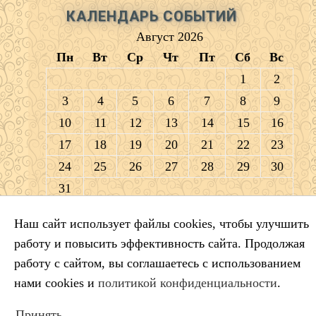
КАЛЕНДАРЬ СОБЫТИЙ
Август 2026
Пн
Вт
Ср
Чт
Пт
Сб
Вс
1
2
3
4
5
6
7
8
9
10
11
12
13
14
15
16
17
18
19
20
21
22
23
24
25
26
27
28
29
30
31
« Июл
Наш сайт использует файлы cookies, чтобы улучшить
работу и повысить эффективность сайта. Продолжая
ПОИСК ПО САЙТУ
работу с сайтом, вы соглашаетесь с использованием
Искать:
нами cookies и
политикой конфиденциальности
.
Принять