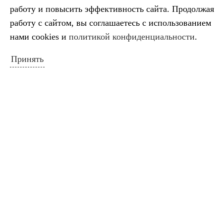
работу и повысить эффективность сайта. Продолжая
1
2
работу с сайтом, вы соглашаетесь с использованием
3
4
5
6
7
8
9
нами cookies и
политикой конфиденциальности
.
10
11
12
13
14
15
16
Принять
17
18
19
20
21
22
23
24
25
26
27
28
29
30
31
« Июл
ПОИСК ПО САЙТУ
Искать:
Поиск