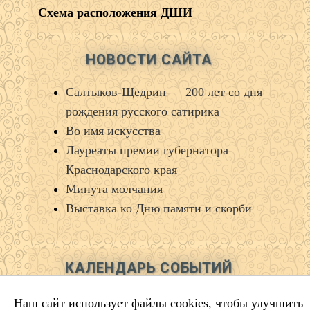
Схема расположения ДШИ
НОВОСТИ САЙТА
Салтыков‑Щедрин — 200 лет со дня
рождения русского сатирика
Во имя искусства
Лауреаты премии губернатора
Краснодарского края
Минута молчания
Выставка ко Дню памяти и скорби
КАЛЕНДАРЬ СОБЫТИЙ
Август 2026
Наш сайт использует файлы cookies, чтобы улучшить
Пн
Вт
Ср
Чт
Пт
Сб
Вс