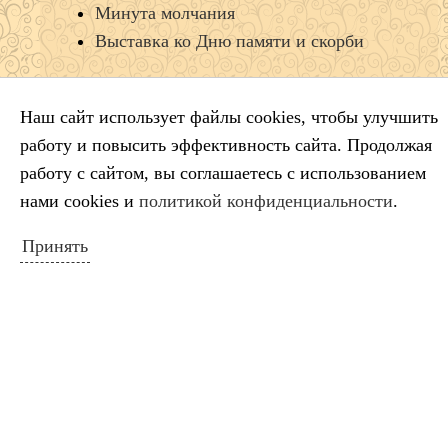
Минута молчания
Выставка ко Дню памяти и скорби
Наш сайт использует файлы cookies, чтобы улучшить
КАЛЕНДАРЬ СОБЫТИЙ
работу и повысить эффективность сайта. Продолжая
Май 2017
работу с сайтом, вы соглашаетесь с использованием
Пн
Вт
Ср
Чт
Пт
Сб
Вс
нами cookies и
политикой конфиденциальности
.
1
2
3
4
5
6
7
Принять
8
9
10
11
12
13
14
15
16
17
18
19
20
21
22
23
24
25
26
27
28
29
30
31
« Апр
Июн »
ПОИСК ПО САЙТУ