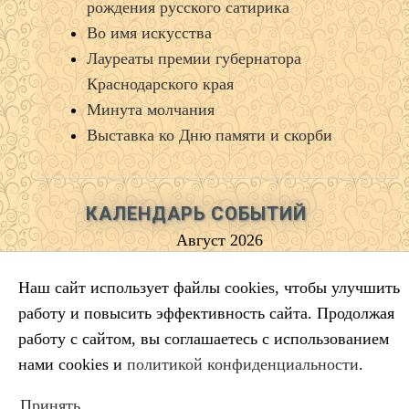
рождения русского сатирика
Во имя искусства
Лауреаты премии губернатора
Краснодарского края
Минута молчания
Выставка ко Дню памяти и скорби
КАЛЕНДАРЬ СОБЫТИЙ
Август 2026
Пн
Вт
Ср
Чт
Пт
Сб
Вс
Наш сайт использует файлы cookies, чтобы улучшить
1
2
работу и повысить эффективность сайта. Продолжая
3
4
5
6
7
8
9
работу с сайтом, вы соглашаетесь с использованием
10
11
12
13
14
15
16
нами cookies и
политикой конфиденциальности
.
17
18
19
20
21
22
23
Принять
24
25
26
27
28
29
30