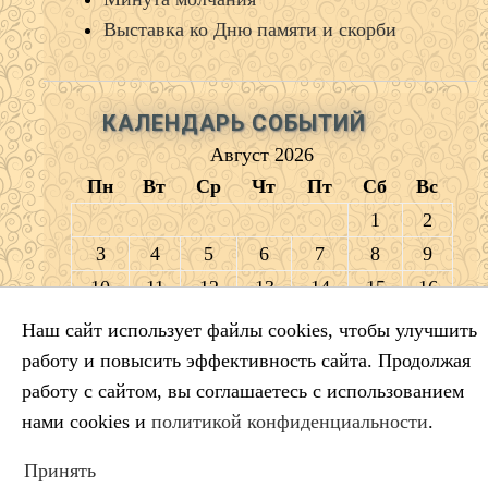
Выставка ко Дню памяти и скорби
КАЛЕНДАРЬ СОБЫТИЙ
Август 2026
Пн
Вт
Ср
Чт
Пт
Сб
Вс
1
2
3
4
5
6
7
8
9
10
11
12
13
14
15
16
17
18
19
20
21
22
23
Наш сайт использует файлы cookies, чтобы улучшить
24
25
26
27
28
29
30
работу и повысить эффективность сайта. Продолжая
31
работу с сайтом, вы соглашаетесь с использованием
« Июл
нами cookies и
политикой конфиденциальности
.
Принять