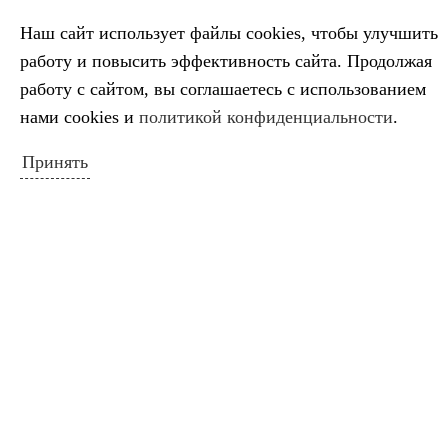
КАЛЕНДАРЬ СОБЫТИЙ
Наш сайт использует файлы cookies, чтобы улучшить
Июнь 2021
работу и повысить эффективность сайта. Продолжая
Пн
Вт
Ср
Чт
Пт
Сб
Вс
работу с сайтом, вы соглашаетесь с использованием
1
2
3
4
5
6
нами cookies и
политикой конфиденциальности
.
7
8
9
10
11
12
13
Принять
14
15
16
17
18
19
20
21
22
23
24
25
26
27
28
29
30
« Май
Июл »
ПОИСК ПО САЙТУ
Искать: