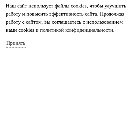
Наш сайт использует файлы cookies, чтобы улучшить
Салтыков‑Щедрин — 200 лет со дня
работу и повысить эффективность сайта. Продолжая
рождения русского сатирика
работу с сайтом, вы соглашаетесь с использованием
Во имя искусства
нами cookies и
политикой конфиденциальности
.
Лауреаты премии губернатора
Принять
Краснодарского края
Минута молчания
Выставка ко Дню памяти и скорби
КАЛЕНДАРЬ СОБЫТИЙ
Май 2021
Пн
Вт
Ср
Чт
Пт
Сб
Вс
1
2
3
4
5
6
7
8
9
10
11
12
13
14
15
16