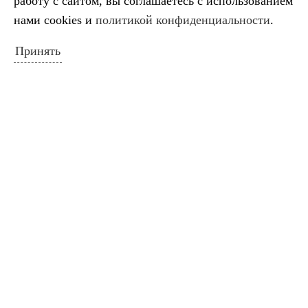
работу с сайтом, вы соглашаетесь с использованием
26
27
28
29
30
31
нами cookies и
политикой конфиденциальности
.
« Июн
Авг »
Принять
ПОИСК ПО САЙТУ
Искать:
Поиск
ПОЛЕЗНЫЕ ССЫЛКИ
Министерство культуры Российской
Федерации
Министерство культуры Краснодарского