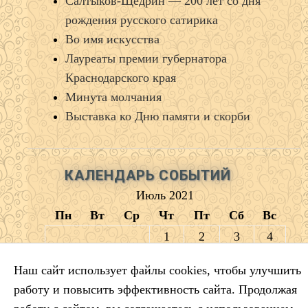
Салтыков‑Щедрин — 200 лет со дня
рождения русского сатирика
Во имя искусства
Лауреаты премии губернатора
Краснодарского края
Минута молчания
Выставка ко Дню памяти и скорби
КАЛЕНДАРЬ СОБЫТИЙ
Июль 2021
Пн
Вт
Ср
Чт
Пт
Сб
Вс
1
2
3
4
5
6
7
8
9
10
11
Наш сайт использует файлы cookies, чтобы улучшить
12
13
14
15
16
17
18
работу и повысить эффективность сайта. Продолжая
19
20
21
22
23
24
25