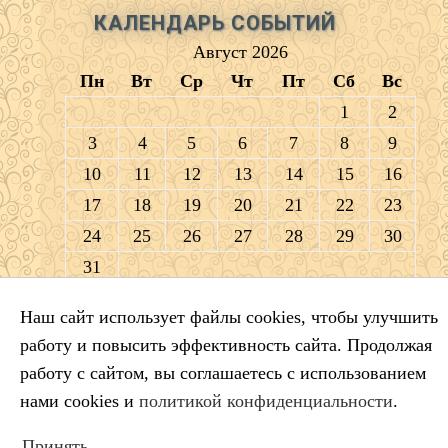
КАЛЕНДАРЬ СОБЫТИЙ
Август 2026
Пн
Вт
Ср
Чт
Пт
Сб
Вс
1
2
3
4
5
6
7
8
9
10
11
12
13
14
15
16
17
18
19
20
21
22
23
24
25
26
27
28
29
30
31
« Июл
Наш сайт использует файлы cookies, чтобы улучшить
работу и повысить эффективность сайта. Продолжая
ПОИСК ПО САЙТУ
работу с сайтом, вы соглашаетесь с использованием
Искать:
нами cookies и
политикой конфиденциальности
.
Принять