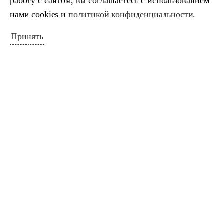
работу с сайтом, вы соглашаетесь с использованием
28
29
30
31
нами cookies и
политикой конфиденциальности
.
« Сен
Ноя »
Принять
ПОИСК ПО САЙТУ
Искать:
Поиск
ПОЛЕЗНЫЕ ССЫЛКИ
Министерство культуры Российской
Федерации
Министерство культуры Краснодарского