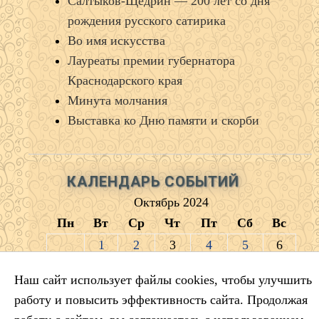
Салтыков‑Щедрин — 200 лет со дня
рождения русского сатирика
Во имя искусства
Лауреаты премии губернатора
Краснодарского края
Минута молчания
Выставка ко Дню памяти и скорби
КАЛЕНДАРЬ СОБЫТИЙ
Октябрь 2024
Пн
Вт
Ср
Чт
Пт
Сб
Вс
1
2
3
4
5
6
7
8
9
10
11
12
13
Наш сайт использует файлы cookies, чтобы улучшить
14
15
16
17
18
19
20
работу и повысить эффективность сайта. Продолжая
21
22
23
24
25
26
27