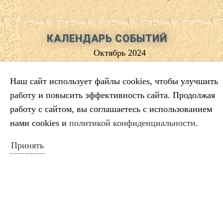
КАЛЕНДАРЬ СОБЫТИЙ
Октябрь 2024
Пн
Вт
Ср
Чт
Пт
Сб
Вс
Наш сайт использует файлы cookies, чтобы улучшить
1
2
3
4
5
6
работу и повысить эффективность сайта. Продолжая
7
8
9
10
11
12
13
работу с сайтом, вы соглашаетесь с использованием
14
15
16
17
18
19
20
нами cookies и
политикой конфиденциальности
.
21
22
23
24
25
26
27
28
29
30
31
Принять
« Сен
Ноя »
ПОИСК ПО САЙТУ
Искать: