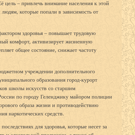
ё цель – привлечь внимание населения к этой
 людям, которые попали в зависимость от
фактором здоровья – повышает трудовую
вный комфорт, активизирует жизненную
пляет общее состояние, снижает частоту
бюджетном учреждении дополнительного
униципального образования город-курорт
иков школы искусств со старшим
оссии по городу Геленджику майором полиции
орового образа жизни и противодействию
ния наркотических средств.
оследствиях для здоровья, которые несет за
тв и алкогольной продукции, а также об