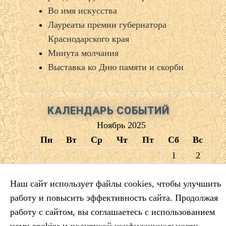
Во имя искусства
Лауреаты премии губернатора
Краснодарского края
Минута молчания
Выставка ко Дню памяти и скорби
КАЛЕНДАРЬ СОБЫТИЙ
Ноябрь 2025
Пн
Вт
Ср
Чт
Пт
Сб
Вс
1
2
3
4
5
6
7
8
9
Наш сайт использует файлы cookies, чтобы улучшить
10
11
12
13
14
15
16
работу и повысить эффективность сайта. Продолжая
17
18
19
20
21
22
23
работу с сайтом, вы соглашаетесь с использованием
24
25
26
27
28
29
30