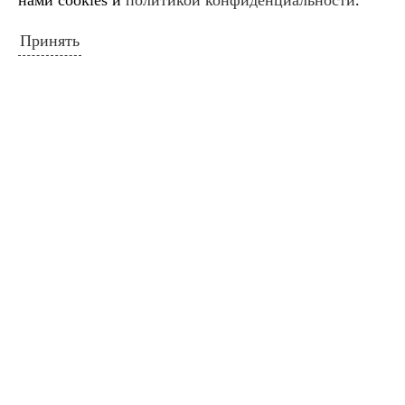
нами cookies и
политикой конфиденциальности
.
« Окт
Дек »
Принять
ПОИСК ПО САЙТУ
Искать:
Поиск
ПОЛЕЗНЫЕ ССЫЛКИ
Министерство культуры Российской
Федерации
Министерство культуры Краснодарского
края