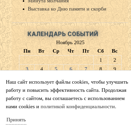
Минута молчания
Выставка ко Дню памяти и скорби
КАЛЕНДАРЬ СОБЫТИЙ
Ноябрь 2025
Пн
Вт
Ср
Чт
Пт
Сб
Вс
1
2
3
4
5
6
7
8
9
10
11
12
13
14
15
16
Наш сайт использует файлы cookies, чтобы улучшить
17
18
19
20
21
22
23
работу и повысить эффективность сайта. Продолжая
24
25
26
27
28
29
30
работу с сайтом, вы соглашаетесь с использованием
« Окт
Дек »
нами cookies и
политикой конфиденциальности
.
Принять
ПОИСК ПО САЙТУ