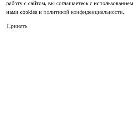
17
18
19
20
21
22
23
работу с сайтом, вы соглашаетесь с использованием
24
25
26
27
28
29
30
нами cookies и
политикой конфиденциальности
.
« Окт
Дек »
Принять
ПОИСК ПО САЙТУ
Искать:
Поиск
ПОЛЕЗНЫЕ ССЫЛКИ
Министерство культуры Российской
Федерации
Министерство культуры Краснодарского