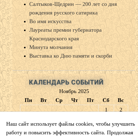
Салтыков‑Щедрин — 200 лет со дня
рождения русского сатирика
Во имя искусства
Лауреаты премии губернатора
Краснодарского края
Минута молчания
Выставка ко Дню памяти и скорби
КАЛЕНДАРЬ СОБЫТИЙ
Ноябрь 2025
Пн
Вт
Ср
Чт
Пт
Сб
Вс
1
2
3
4
5
6
7
8
9
Наш сайт использует файлы cookies, чтобы улучшить
10
11
12
13
14
15
16
работу и повысить эффективность сайта. Продолжая