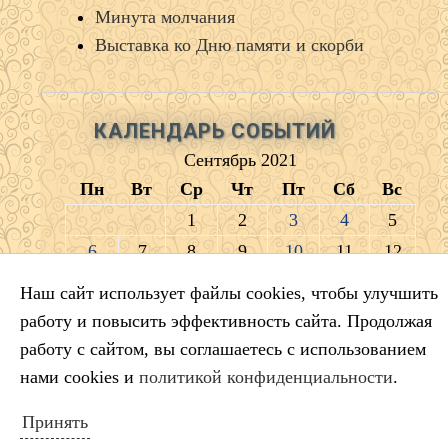
Минута молчания
Выставка ко Дню памяти и скорби
КАЛЕНДАРЬ СОБЫТИЙ
Сентябрь 2021
Пн
Вт
Ср
Чт
Пт
Сб
Вс
1
2
3
4
5
6
7
8
9
10
11
12
13
14
15
16
17
18
19
Наш сайт использует файлы cookies, чтобы улучшить
20
21
22
23
24
25
26
работу и повысить эффективность сайта. Продолжая
27
28
29
30
работу с сайтом, вы соглашаетесь с использованием
« Авг
Окт »
нами cookies и
политикой конфиденциальности
.
Принять
ПОИСК ПО САЙТУ