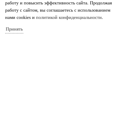
работу и повысить эффективность сайта. Продолжая
Приморская, 19
работу с сайтом, вы соглашаетесь с использованием
Тел.:
8 (86141) 5-99-68
нами cookies и
политикой конфиденциальности
.
e-mail:
dshigel@yandex.ru
Принять