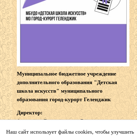
Муниципальное бюджетное учреждение
дополнительного образования "Детская
школа искусств" муниципального
образования город-курорт Геленджик
Директор:
Александр Владимирович Борщ
Наш сайт использует файлы cookies, чтобы улучшить
353461 Краснодарский край г. Геленджик,
ул.