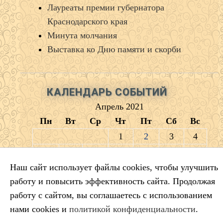
Лауреаты премии губернатора
Краснодарского края
Минута молчания
Выставка ко Дню памяти и скорби
КАЛЕНДАРЬ СОБЫТИЙ
Апрель 2021
Пн
Вт
Ср
Чт
Пт
Сб
Вс
1
2
3
4
5
6
7
8
9
10
11
12
13
14
15
16
17
18
Наш сайт использует файлы cookies, чтобы улучшить
работу и повысить эффективность сайта. Продолжая
19
20
21
22
23
24
25
работу с сайтом, вы соглашаетесь с использованием
26
27
28
29
30
нами cookies и
политикой конфиденциальности
.
« Мар
Май »