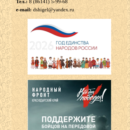
Тел.:
8 (86141) 5-99-68
e-mail:
dshigel@yandex.ru