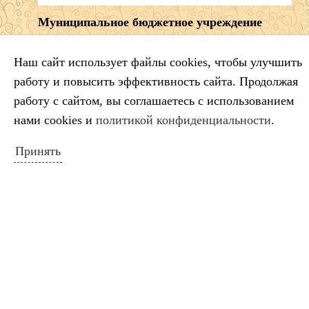
Муниципальное бюджетное учреждение
дополнительного образования "Детская
школа искусств" муниципального
Наш сайт использует файлы cookies, чтобы улучшить
образования город-курорт Геленджик
работу и повысить эффективность сайта. Продолжая
работу с сайтом, вы соглашаетесь с использованием
Директор:
нами cookies и
политикой конфиденциальности
.
Александр Владимирович Борщ
Принять
353461 Краснодарский край г. Геленджик,
ул.
Приморская, 19
Тел.:
8 (86141) 5-99-68
e-mail:
dshigel@yandex.ru