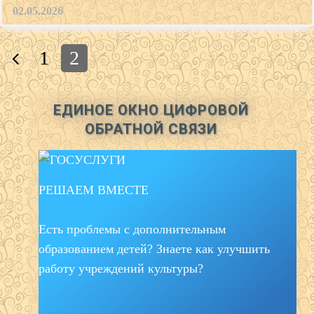
02.05.2026
Posts
1
2
navigation
ЕДИНОЕ ОКНО ЦИФРОВОЙ
ОБРАТНОЙ СВЯЗИ
РЕШАЕМ ВМЕСТЕ
Есть проблемы с дополнительным
образованием детей? Знаете как улучшить
работу учреждений культуры?