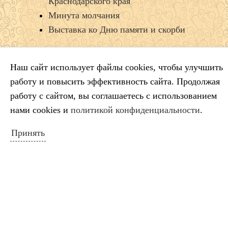
Краснодарского края
Минута молчания
Выставка ко Дню памяти и скорби
Наш сайт использует файлы cookies, чтобы улучшить
КАЛЕНДАРЬ СОБЫТИЙ
работу и повысить эффективность сайта. Продолжая
Январь 2026
работу с сайтом, вы соглашаетесь с использованием
Пн
Вт
Ср
Чт
Пт
Сб
Вс
нами cookies и
политикой конфиденциальности
.
1
2
3
4
Принять
5
6
7
8
9
10
11
12
13
14
15
16
17
18
19
20
21
22
23
24
25
26
27
28
29
30
31
« Дек
Фев »