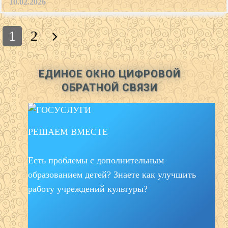
10.02.2026
Posts
1
2
navigation
ЕДИНОЕ ОКНО ЦИФРОВОЙ
ОБРАТНОЙ СВЯЗИ
РЕШАЕМ ВМЕСТЕ
Есть проблемы с дополнительным
образованием детей? Знаете как улучшить
работу учреждений культуры?