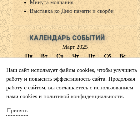
Минута молчания
Выставка ко Дню памяти и скорби
КАЛЕНДАРЬ СОБЫТИЙ
Март 2025
Пн
Вт
Ср
Чт
Пт
Сб
Вс
1
2
Наш сайт использует файлы cookies, чтобы улучшить
3
4
5
6
7
8
9
работу и повысить эффективность сайта. Продолжая
10
11
12
13
14
15
16
работу с сайтом, вы соглашаетесь с использованием
17
18
19
20
21
22
23
нами cookies и
политикой конфиденциальности
.
24
25
26
27
28
29
30
Принять
31
« Фев
Апр »