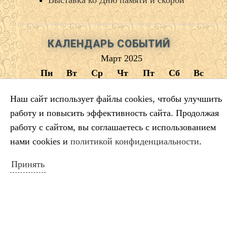
КАЛЕНДАРЬ СОБЫТИЙ
Март 2025
Пн
Вт
Ср
Чт
Пт
Сб
Вс
1
2
Наш сайт использует файлы cookies, чтобы улучшить
3
4
5
6
7
8
9
работу и повысить эффективность сайта. Продолжая
10
11
12
13
14
15
16
работу с сайтом, вы соглашаетесь с использованием
17
18
19
20
21
22
23
нами cookies и
политикой конфиденциальности
.
24
25
26
27
28
29
30
Принять
31
« Фев
Апр »
ПОИСК ПО САЙТУ