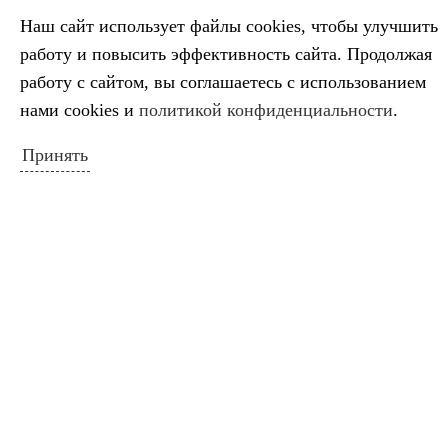
КАЛЕНДАРЬ СОБЫТИЙ
Наш сайт использует файлы cookies, чтобы улучшить
Июнь 2026
работу и повысить эффективность сайта. Продолжая
Пн
Вт
Ср
Чт
Пт
Сб
Вс
работу с сайтом, вы соглашаетесь с использованием
1
2
3
4
5
6
7
нами cookies и
политикой конфиденциальности
.
8
9
10
11
12
13
14
Принять
15
16
17
18
19
20
21
22
23
24
25
26
27
28
29
30
« Май
Июл »
ПОИСК ПО САЙТУ
Искать: