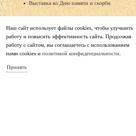
Выставка ко Дню памяти и скорби
Наш сайт использует файлы cookies, чтобы улучшить
КАЛЕНДАРЬ СОБЫТИЙ
работу и повысить эффективность сайта. Продолжая
Апрель 2026
работу с сайтом, вы соглашаетесь с использованием
Пн
Вт
Ср
Чт
Пт
Сб
Вс
нами cookies и
политикой конфиденциальности
.
1
2
3
4
5
6
7
8
9
10
11
12
Принять
13
14
15
16
17
18
19
20
21
22
23
24
25
26
27
28
29
30
« Мар
Май »
ПОИСК ПО САЙТУ
Искать: