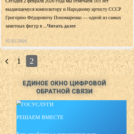
Сегодня 2 февраля 2026 года мы отмечаем 105 лет
выдающемуся композитору и Народному артисту СССР
Григорию Фёдоровичу Пономаренко — одной из самых
заметных фигур в ...
Читать далее
02.02.2026
Posts
1
2
navigation
ЕДИНОЕ ОКНО ЦИФРОВОЙ
ОБРАТНОЙ СВЯЗИ
РЕШАЕМ ВМЕСТЕ