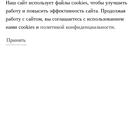
4
5
6
7
8
9
10
Наш сайт использует файлы cookies, чтобы улучшить
работу и повысить эффективность сайта. Продолжая
11
12
13
14
15
16
17
работу с сайтом, вы соглашаетесь с использованием
18
19
20
21
22
23
24
нами cookies и
политикой конфиденциальности
.
25
26
27
28
29
30
31
« Июл
Сен »
Принять
ПОИСК ПО САЙТУ
Искать:
Поиск
ПОЛЕЗНЫЕ ССЫЛКИ
Министерство культуры Российской