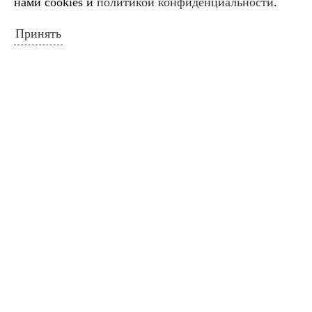
нами cookies и
политикой конфиденциальности
.
« Ноя
Янв »
Принять
ПОИСК ПО САЙТУ
Искать:
Поиск
ПОЛЕЗНЫЕ ССЫЛКИ
Министерство культуры Российской
Федерации
Министерство культуры Краснодарского
края