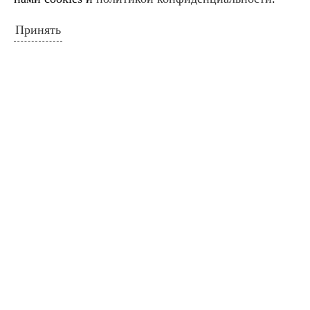
« Ноя
Янв »
Принять
ПОИСК ПО САЙТУ
Искать:
Поиск
ПОЛЕЗНЫЕ ССЫЛКИ
Министерство культуры Российской
Федерации
Министерство культуры Краснодарского
края