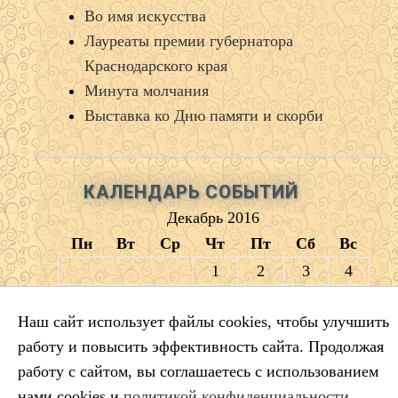
Во имя искусства
Лауреаты премии губернатора
Краснодарского края
Минута молчания
Выставка ко Дню памяти и скорби
КАЛЕНДАРЬ СОБЫТИЙ
Декабрь 2016
Пн
Вт
Ср
Чт
Пт
Сб
Вс
1
2
3
4
5
6
7
8
9
10
11
Наш сайт использует файлы cookies, чтобы улучшить
12
13
14
15
16
17
18
работу и повысить эффективность сайта. Продолжая
19
20
21
22
23
24
25
работу с сайтом, вы соглашаетесь с использованием
26
27
28
29
30
31
нами cookies и
политикой конфиденциальности
.