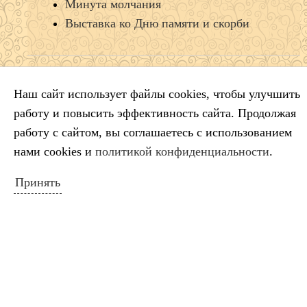
Минута молчания
Выставка ко Дню памяти и скорби
КАЛЕНДАРЬ СОБЫТИЙ
Наш сайт использует файлы cookies, чтобы улучшить
Август 2026
работу и повысить эффективность сайта. Продолжая
Пн
Вт
Ср
Чт
Пт
Сб
Вс
работу с сайтом, вы соглашаетесь с использованием
1
2
нами cookies и
политикой конфиденциальности
.
3
4
5
6
7
8
9
Принять
10
11
12
13
14
15
16
17
18
19
20
21
22
23
24
25
26
27
28
29
30
31
« Июл