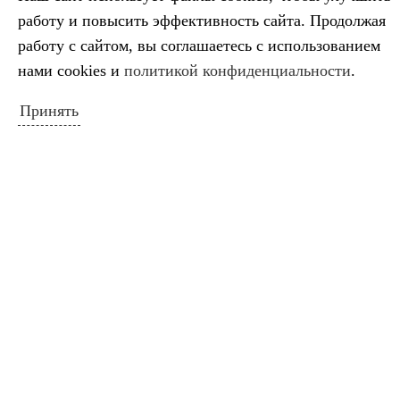
Схема расположения ДШИ
работу и повысить эффективность сайта. Продолжая
работу с сайтом, вы соглашаетесь с использованием
НОВОСТИ САЙТА
нами cookies и
политикой конфиденциальности
.
Салтыков‑Щедрин — 200 лет со дня
Принять
рождения русского сатирика
Во имя искусства
Лауреаты премии губернатора
Краснодарского края
Минута молчания
Выставка ко Дню памяти и скорби
КАЛЕНДАРЬ СОБЫТИЙ
Август 2026
Пн
Вт
Ср
Чт
Пт
Сб
Вс