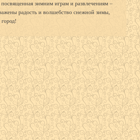
 посвященная зимним играм и развлечениям –
тражены радость и волшебство снежной зимы,
 город!