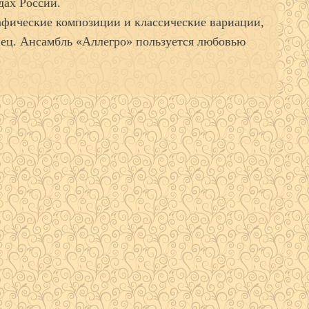
дах России.
афические композиции и классические вариации,
нец. Ансамбль «Аллегро» пользуется любовью