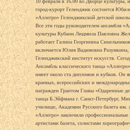
10 февраля в 16.00 во Дворце культуры, 
город-курорт Геленджик состоится Юбил
«Аллегро» Геленджикской детской школы
Все эти годы руководителем ансамбля «А
культуры Кубани Людмила Павловна Желе
работает Галина Георгиевна Синельникова
включается Юлия Вадимовна Разумкина, 
Геленджикский институт искусств. Сегод
Ансамбль классического танца «Аллегро» 
имеет около ста дипломов и кубков. Он 
краевых, всероссийских и международны
награжден Грантом Главы «Одаренные де
танца Б.Эйфмана г. Санкт-Петербург, Ми
училище, Академии Русского балета им.
«Аллегро» закончили профессиональные 
артистами балета, солистами хореографи