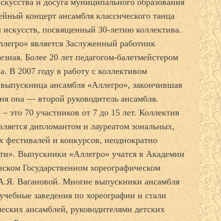
искусства и досуга муниципального образования
ейный концерт ансамбля классического танца
 искусств, посвященный 30-летию коллектива.
ллегро» является Заслуженный работник
зная. Более 20 лет педагогом-балетмейстером
. В 2007 году в работу с коллективом
выпускница ансамбля «Аллегро», закончившая
ня она — второй руководитель ансамбля.
– это 70 участников от 7 до 15 лет. Коллектив
является дипломантом и лауреатом зональных,
х фестивалей и конкурсов, неоднократно
ти». Выпускники «Аллегро» учатся в Академии
нском Государственном хореографическом
 А.Я. Вагановой. Многие выпускники ансамбля
учебные заведения по хореографии и стали
ческих ансамблей, руководителями детских