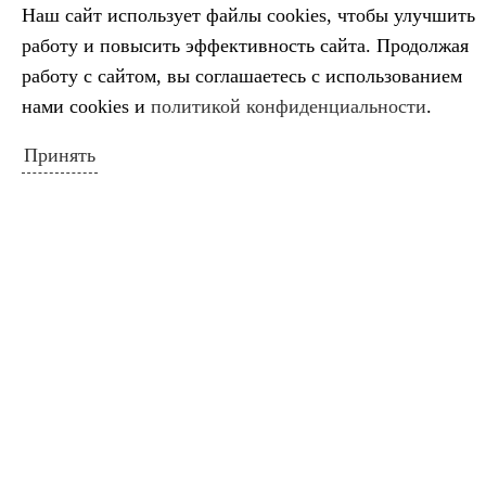
Наш сайт использует файлы cookies, чтобы улучшить
работу и повысить эффективность сайта. Продолжая
работу с сайтом, вы соглашаетесь с использованием
КАЛЕНДАРЬ СОБЫТИЙ
нами cookies и
политикой конфиденциальности
.
Август 2026
Пн
Вт
Ср
Чт
Пт
Сб
Вс
Принять
1
2
3
4
5
6
7
8
9
10
11
12
13
14
15
16
17
18
19
20
21
22
23
24
25
26
27
28
29
30
31
« Июл
ПОИСК ПО САЙТУ