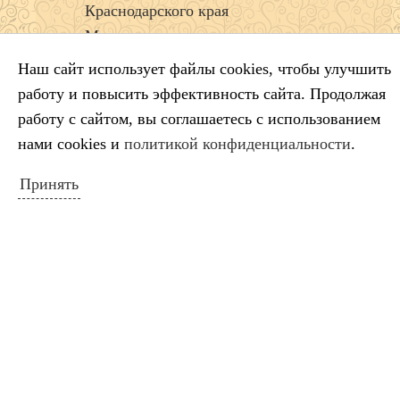
Краснодарского края
Минута молчания
Выставка ко Дню памяти и скорби
Наш сайт использует файлы cookies, чтобы улучшить
работу и повысить эффективность сайта. Продолжая
работу с сайтом, вы соглашаетесь с использованием
КАЛЕНДАРЬ СОБЫТИЙ
нами cookies и
политикой конфиденциальности
.
Август 2026
Принять
Пн
Вт
Ср
Чт
Пт
Сб
Вс
1
2
3
4
5
6
7
8
9
10
11
12
13
14
15
16
17
18
19
20
21
22
23
24
25
26
27
28
29
30
31
« Июл