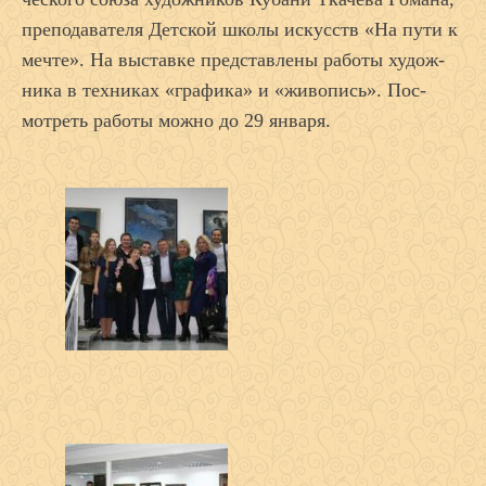
пре­пода­вате­ля Дет­ской шко­лы ис­кусств «На пу­ти к
меч­те». На выс­тавке пред­став­ле­ны ра­боты ху­дож­
ни­ка в тех­ни­ках «гра­фика» и «жи­вопись». Пос­
мотреть ра­боты мож­но до 29 ян­ва­ря.