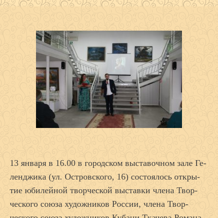
13 ян­ва­ря в 16.00 в го­род­ском выс­та­воч­ном за­ле Ге­
лен­джи­ка (ул. Ос­тровско­го, 16) сос­то­ялось от­кры­
тие юби­лей­ной твор­ческой выс­тавки чле­на Твор­
ческо­го со­юза ху­дож­ни­ков Рос­сии, чле­на Твор­
ческо­го со­юза ху­дож­ни­ков Ку­бани Тка­чева Ро­мана,