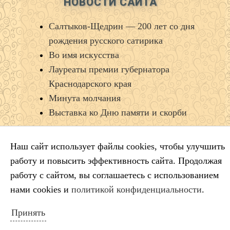
НОВОСТИ САЙТА
Салтыков‑Щедрин — 200 лет со дня
рождения русского сатирика
Во имя искусства
Лауреаты премии губернатора
Краснодарского края
Минута молчания
Выставка ко Дню памяти и скорби
Наш сайт использует файлы cookies, чтобы улучшить
КАЛЕНДАРЬ СОБЫТИЙ
работу и повысить эффективность сайта. Продолжая
Август 2026
работу с сайтом, вы соглашаетесь с использованием
Пн
Вт
Ср
Чт
Пт
Сб
Вс
нами cookies и
политикой конфиденциальности
.
1
2
Принять
3
4
5
6
7
8
9