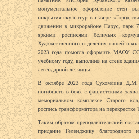
памятник «История Кубанского казач
монументальное оформление стен вы
покрытия скульптур в сквере «Город ск
движении в микрорайоне Парус, парк 
яркими росписями беличьих кормуш
Художественного отделения нашей школ
2023 года помогла оформить МАОУ С
учебному году, выполнив на стене здан
легендарной летчицы.
В октябре 2023 года Сухомлина Д.М.
погибшего в боях с фашистскими захват
мемориальном комплексе Старого кл
роспись трансформатора на перекрестке 
Таким образом преподавательский соста
придание Геленджику благородного и