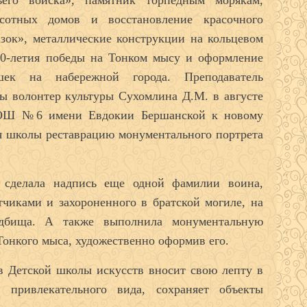
ьего войска», памятник торпедным морякам,
сотных домов и восстановление красочного
азок», металлические конструкции на кольцевом
70-летия победы на Тонком мысу и оформление
ек на набережной города. Преподаватель
ы волонтер культуры Сухомлина Д.М. в августе
ОШ №6 имени Евдокии Бершанской к новому
ия школы реставрацию монументального портрета
 сделала надпись еще одной фамилии воина,
чиками и захороненного в братской могиле, на
адбища. А также выполнила монументальную
Тонкого мыса, художественно оформив его.
в Детской школы искусств вносит свою лепту в
 привлекательного вида, сохраняет объекты