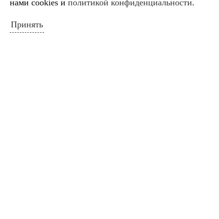
нами cookies и
политикой конфиденциальности
.
Принять
Схема расположения ДШИ
НОВОСТИ САЙТА