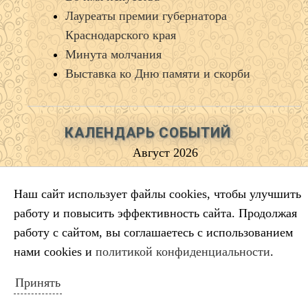
Лауреаты премии губернатора
Краснодарского края
Минута молчания
Выставка ко Дню памяти и скорби
КАЛЕНДАРЬ СОБЫТИЙ
Август 2026
Пн
Вт
Ср
Чт
Пт
Сб
Вс
Наш сайт использует файлы cookies, чтобы улучшить
1
2
работу и повысить эффективность сайта. Продолжая
3
4
5
6
7
8
9
работу с сайтом, вы соглашаетесь с использованием
10
11
12
13
14
15
16
нами cookies и
политикой конфиденциальности
.
17
18
19
20
21
22
23
24
25
26
27
28
29
30
Принять
31