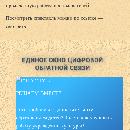
проделанную работу преподавателей.
Посмотреть спектакль можно по ссылке —
смотреть
ЕДИНОЕ ОКНО ЦИФРОВОЙ
ОБРАТНОЙ СВЯЗИ
РЕШАЕМ ВМЕСТЕ
Есть проблемы с дополнительным
образованием детей? Знаете как улучшить
работу учреждений культуры?