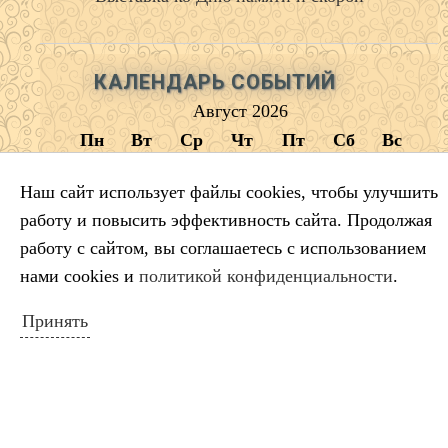
КАЛЕНДАРЬ СОБЫТИЙ
Август 2026
Пн
Вт
Ср
Чт
Пт
Сб
Вс
1
2
Наш сайт использует файлы cookies, чтобы улучшить
3
4
5
6
7
8
9
работу и повысить эффективность сайта. Продолжая
10
11
12
13
14
15
16
работу с сайтом, вы соглашаетесь с использованием
17
18
19
20
21
22
23
нами cookies и
политикой конфиденциальности
.
24
25
26
27
28
29
30
Принять
31
« Июл
ПОИСК ПО САЙТУ