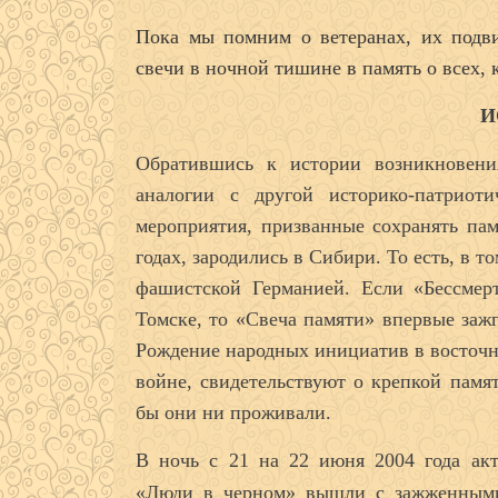
Пока мы помним о ветеранах, их под
свечи в ночной тишине в память о всех,
И
Обратившись к истории возникновени
аналогии с другой историко-патрио
мероприятия, призванные сохранять па
годах, зародились в Сибири. То есть, в 
фашистской Германией. Если «Бессмер
Томске, то «Свеча памяти» впервые зажг
Рождение народных инициатив в восточн
войне, свидетельствуют о крепкой памя
бы они ни проживали.
В ночь с 21 на 22 июня 2004 года ак
«Люди в черном» вышли с зажженными