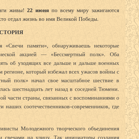
виги живы!
22 июня
по всему миру зажигаются
 кто отдал жизнь во имя Великой Победы.
СТОРИЯ
я «Свечи памяти», обнаруживаешь некоторые
тической акцией — «Бессмертный полк». Оба
мять об уходящих все дальше и дальше военных
том регионе, который избежал всех ужасов войны с
тный полк» начал свое масштабное шествие в
лась шестнадцать лет назад в соседней Тюмени.
ой части страны, связанных с воспоминаниями о
ти наших соотечественников-современников, где
тивисты Молодежного творческого объединения
 свечами на улицу. Так инициаторы создания