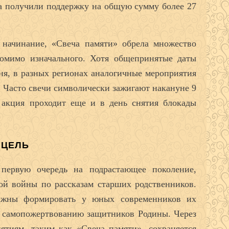
на получили поддержку на общую сумму более 27
е начинание, «Свеча памяти» обрела множество
омимо изначального. Хотя общепринятые даты
ня, в разных регионах аналогичные мероприятия
. Часто свечи символически зажигают накануне 9
 акция проходит еще и в день снятия блокады
ЦЕЛЬ
первую очередь на подрастающее поколение,
й войны по рассказам старших родственников.
лжны формировать у юных современников их
и самопожертвованию защитников Родины. Через
ятиям, таким как «Свеча памяти», сохраняется