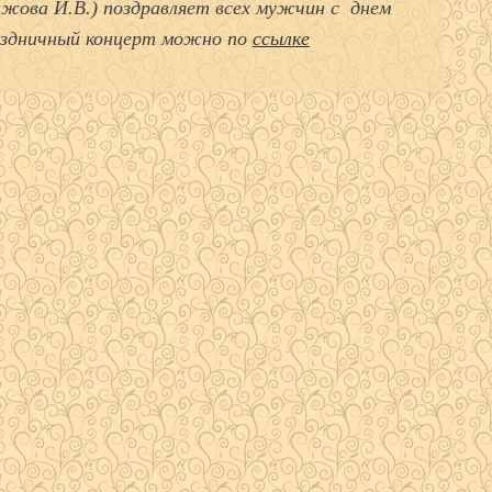
ижова И.В.) поздравляет всех мужчин с днем
здничный концерт можно по
ссылке