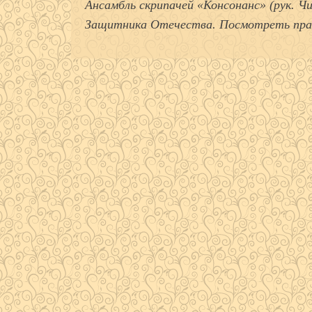
Ансамбль скрипачей «Консонанс» (рук. Ч
Защитника Отечества. Посмотреть пра