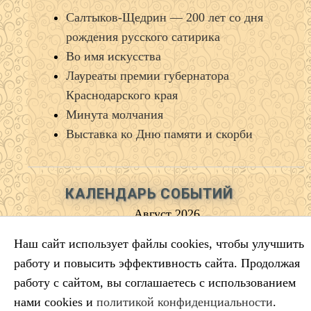
Салтыков‑Щедрин — 200 лет со дня
рождения русского сатирика
Во имя искусства
Лауреаты премии губернатора
Краснодарского края
Минута молчания
Выставка ко Дню памяти и скорби
КАЛЕНДАРЬ СОБЫТИЙ
Август 2026
Пн
Вт
Ср
Чт
Пт
Сб
Вс
Наш сайт использует файлы cookies, чтобы улучшить
1
2
работу и повысить эффективность сайта. Продолжая
3
4
5
6
7
8
9
работу с сайтом, вы соглашаетесь с использованием
10
11
12
13
14
15
16
нами cookies и
политикой конфиденциальности
.