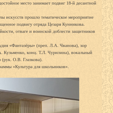
достойное место занимает подвиг 18-й десантной
колы искусств прошло тематическое мероприятие
ященное подвигу отряда Цезаря Кунникова.
йкости, отваге и воинской доблести защитников
удия «Фантазёры» (преп. Л.А. Чванова), хор
. Кузьменко, конц. Т.Л. Чурилина), вокальный
(рук. О.В. Глазкова).
раммы «Культура для школьников».