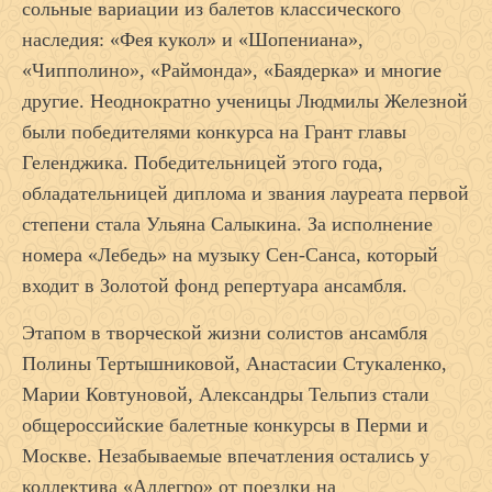
сольные вариации из балетов классического
наследия: «Фея кукол» и «Шопениана»,
«Чипполино», «Раймонда», «Баядерка» и многие
другие. Неоднократно ученицы Людмилы Железной
были победителями конкурса на Грант главы
Геленджика. Победительницей этого года,
обладательницей диплома и звания лауреата первой
степени стала Ульяна Салыкина. За исполнение
номера «Лебедь» на музыку Сен-Санса, который
входит в Золотой фонд репертуара ансамбля.
Этапом в творческой жизни солистов ансамбля
Полины Тертышниковой, Анастасии Стукаленко,
Марии Ковтуновой, Александры Тельпиз стали
общероссийские балетные конкурсы в Перми и
Москве. Незабываемые впечатления остались у
коллектива «Аллегро» от поездки на