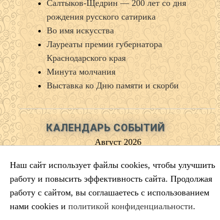
Салтыков‑Щедрин — 200 лет со дня
рождения русского сатирика
Во имя искусства
Лауреаты премии губернатора
Краснодарского края
Минута молчания
Выставка ко Дню памяти и скорби
КАЛЕНДАРЬ СОБЫТИЙ
Август 2026
Пн
Вт
Ср
Чт
Пт
Сб
Вс
Наш сайт использует файлы cookies, чтобы улучшить
1
2
работу и повысить эффективность сайта. Продолжая
3
4
5
6
7
8
9
работу с сайтом, вы соглашаетесь с использованием
10
11
12
13
14
15
16
нами cookies и
политикой конфиденциальности
.
17
18
19
20
21
22
23