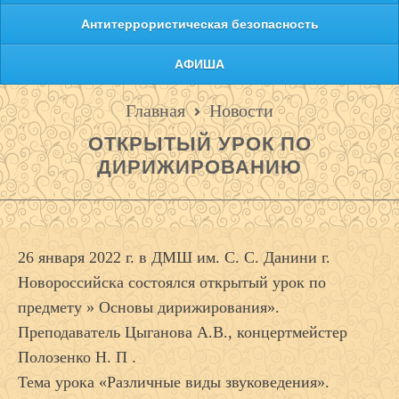
Антитеррористическая безопасность
АФИША
Главная
Новости
ОТКРЫТЫЙ УРОК ПО
ДИРИЖИРОВАНИЮ
26 января 2022 г. в ДМШ им. С. С. Данини г.
Новороссийска состоялся открытый урок по
предмету » Основы дирижирования».
Преподаватель Цыганова А.В., концертмейстер
Полозенко Н. П .
Тема урока «Различные виды звуковедения».