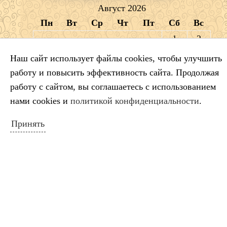
Август 2026
Пн
Вт
Ср
Чт
Пт
Сб
Вс
1
2
3
4
5
6
7
8
9
Наш сайт использует файлы cookies, чтобы улучшить
10
11
12
13
14
15
16
работу и повысить эффективность сайта. Продолжая
17
18
19
20
21
22
23
работу с сайтом, вы соглашаетесь с использованием
нами cookies и
политикой конфиденциальности
.
24
25
26
27
28
29
30
31
Принять
« Июл
ПОИСК ПО САЙТУ
Искать: